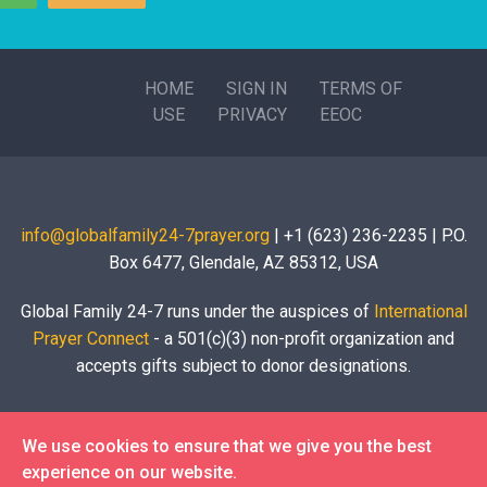
HOME
SIGN IN
TERMS OF
USE
PRIVACY
EEOC
info@globalfamily24-7prayer.org
| +1 (623) 236-2235 | P.O.
Box 6477, Glendale, AZ 85312, USA
Global Family 24-7 runs under the auspices of
International
Prayer Connect
- a 501(c)(3) non-profit organization and
accepts gifts subject to donor designations.
We use cookies to ensure that we give you the best
experience on our website.