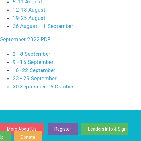
5-11 August
12-18 August
19-25 August
26 August – 1 September
September 2022 PDF
2 - 8 September
9 - 15 September
16 -22 September
23 - 29 September
30 September - 6 Oktober
More About Us
Register
Leaders Info & Sign-
Up
Donate